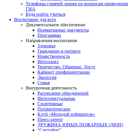
Телефоны горячей линии по вопросам проведения
ГИА
Куда пойти учиться
Воспитание для всех
Документальное обеспечение
Нормативные документы
Программы
Направления воспитания
Здоровье
Гражданин и патриот
Нравственность
Интеллект
Творчество. Общение. Досуг
Кабинет профориентации
Экология
Семья
Внеурочная деятельность
Расписание объединений
Интеллектуальные
Спортивные
Патриотические
Клуб «Молодой избиратель»
Пресс-центр
ДРУЖИНА ЮНЫХ ПОЖАРНЫХ (ДЮП)
“Светофор”