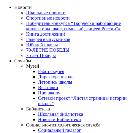
Новости
Школьные новости
Спортивные новости
Победитель конкурса “Творчески работающие
коллективы школ, гимназий, лицеев России”»
Книга достижений
Галерея выпускников
Юбилей школы
70-ЛЕТИЕ ПОБЕДЫ
75 лет Победы
Службы
Музей
Работа музея
Директора школы
Летопись школы
Выставки
Про школу
Сетевой проект “Листая страницы истории
школы”
Библиотека
Школьная библиотека
Новости Библиотеки
Социально-психологическая служба
Социальный педагог