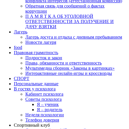
конфликта интересов (аттестационная комиссия)
Обратная связь для сообщений о фактах
коррупции
П А М Я Т К А ОБ УГОЛОВНОЙ
ОТВЕТСТВЕННОСТИ ЗА ПОЛУЧЕНИЕ И
ДАЧУ ВЗЯТКИ
Лагерь
Лагерь досуга и отдыха с дневным пребыванием
Новости лагеря
food
Правовая грамотность
Подросток и закон
Права, обязанности и ответственность
Мультимедиа сборник «Законы в картинках»
Интерактивные онлайн-игры и кроссворды
СПОРТ
Персональные данные
В гостях у психолога
Кабинет психолога
Советы психолога
Я – ученик
Я – родитель
Неделя психологии
Телефон доверия
Спортивный клуб