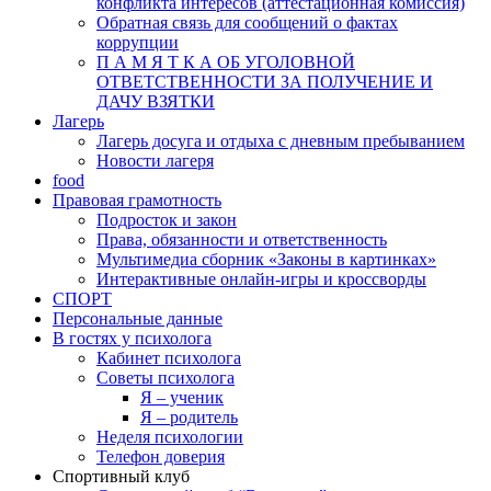
конфликта интересов (аттестационная комиссия)
Обратная связь для сообщений о фактах
коррупции
П А М Я Т К А ОБ УГОЛОВНОЙ
ОТВЕТСТВЕННОСТИ ЗА ПОЛУЧЕНИЕ И
ДАЧУ ВЗЯТКИ
Лагерь
Лагерь досуга и отдыха с дневным пребыванием
Новости лагеря
food
Правовая грамотность
Подросток и закон
Права, обязанности и ответственность
Мультимедиа сборник «Законы в картинках»
Интерактивные онлайн-игры и кроссворды
СПОРТ
Персональные данные
В гостях у психолога
Кабинет психолога
Советы психолога
Я – ученик
Я – родитель
Неделя психологии
Телефон доверия
Спортивный клуб