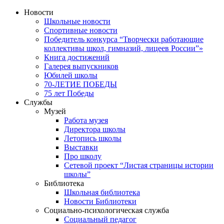
Новости
Школьные новости
Спортивные новости
Победитель конкурса “Творчески работающие
коллективы школ, гимназий, лицеев России”»
Книга достижений
Галерея выпускников
Юбилей школы
70-ЛЕТИЕ ПОБЕДЫ
75 лет Победы
Службы
Музей
Работа музея
Директора школы
Летопись школы
Выставки
Про школу
Сетевой проект “Листая страницы истории
школы”
Библиотека
Школьная библиотека
Новости Библиотеки
Социально-психологическая служба
Социальный педагог