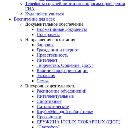
Телефоны горячей линии по вопросам проведения
ГИА
Куда пойти учиться
Воспитание для всех
Документальное обеспечение
Нормативные документы
Программы
Направления воспитания
Здоровье
Гражданин и патриот
Нравственность
Интеллект
Творчество. Общение. Досуг
Кабинет профориентации
Экология
Семья
Внеурочная деятельность
Расписание объединений
Интеллектуальные
Спортивные
Патриотические
Клуб «Молодой избиратель»
Пресс-центр
ДРУЖИНА ЮНЫХ ПОЖАРНЫХ (ДЮП)
“Светофор”