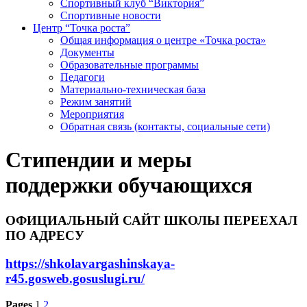
Спортивный клуб “Виктория”
Спортивные новости
Центр “Точка роста”
Общая информация о центре «Точка роста»
Документы
Образовательные программы
Педагоги
Материально-техническая база
Режим занятий
Мероприятия
Обратная связь (контакты, социальные сети)
Стипендии и меры
поддержки обучающихся
ОФИЦИАЛЬНЫЙ САЙТ ШКОЛЫ ПЕРЕЕХАЛ
ПО АДРЕСУ
https://shkolavargashinskaya-
r45.gosweb.gosuslugi.ru/
Pages
1
2