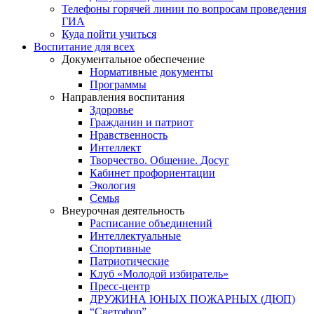
Телефоны горячей линии по вопросам проведения
ГИА
Куда пойти учиться
Воспитание для всех
Документальное обеспечение
Нормативные документы
Программы
Направления воспитания
Здоровье
Гражданин и патриот
Нравственность
Интеллект
Творчество. Общение. Досуг
Кабинет профориентации
Экология
Семья
Внеурочная деятельность
Расписание объединений
Интеллектуальные
Спортивные
Патриотические
Клуб «Молодой избиратель»
Пресс-центр
ДРУЖИНА ЮНЫХ ПОЖАРНЫХ (ДЮП)
“Светофор”