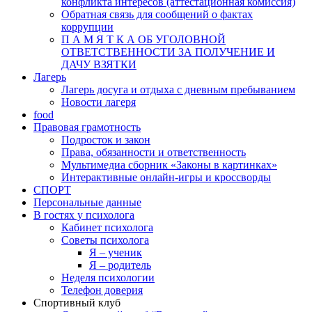
конфликта интересов (аттестационная комиссия)
Обратная связь для сообщений о фактах
коррупции
П А М Я Т К А ОБ УГОЛОВНОЙ
ОТВЕТСТВЕННОСТИ ЗА ПОЛУЧЕНИЕ И
ДАЧУ ВЗЯТКИ
Лагерь
Лагерь досуга и отдыха с дневным пребыванием
Новости лагеря
food
Правовая грамотность
Подросток и закон
Права, обязанности и ответственность
Мультимедиа сборник «Законы в картинках»
Интерактивные онлайн-игры и кроссворды
СПОРТ
Персональные данные
В гостях у психолога
Кабинет психолога
Советы психолога
Я – ученик
Я – родитель
Неделя психологии
Телефон доверия
Спортивный клуб