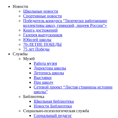
Новости
Школьные новости
Спортивные новости
Победитель конкурса “Творчески работающие
коллективы школ, гимназий, лицеев России”»
Книга достижений
Галерея выпускников
Юбилей школы
70-ЛЕТИЕ ПОБЕДЫ
75 лет Победы
Службы
Музей
Работа музея
Директора школы
Летопись школы
Выставки
Про школу
Сетевой проект “Листая страницы истории
школы”
Библиотека
Школьная библиотека
Новости Библиотеки
Социально-психологическая служба
Социальный педагог