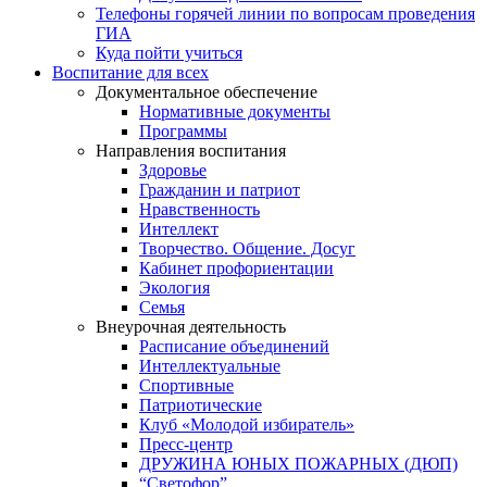
Телефоны горячей линии по вопросам проведения
ГИА
Куда пойти учиться
Воспитание для всех
Документальное обеспечение
Нормативные документы
Программы
Направления воспитания
Здоровье
Гражданин и патриот
Нравственность
Интеллект
Творчество. Общение. Досуг
Кабинет профориентации
Экология
Семья
Внеурочная деятельность
Расписание объединений
Интеллектуальные
Спортивные
Патриотические
Клуб «Молодой избиратель»
Пресс-центр
ДРУЖИНА ЮНЫХ ПОЖАРНЫХ (ДЮП)
“Светофор”