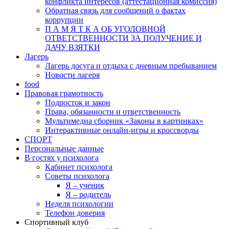
конфликта интересов (аттестационная комиссия)
Обратная связь для сообщений о фактах
коррупции
П А М Я Т К А ОБ УГОЛОВНОЙ
ОТВЕТСТВЕННОСТИ ЗА ПОЛУЧЕНИЕ И
ДАЧУ ВЗЯТКИ
Лагерь
Лагерь досуга и отдыха с дневным пребыванием
Новости лагеря
food
Правовая грамотность
Подросток и закон
Права, обязанности и ответственность
Мультимедиа сборник «Законы в картинках»
Интерактивные онлайн-игры и кроссворды
СПОРТ
Персональные данные
В гостях у психолога
Кабинет психолога
Советы психолога
Я – ученик
Я – родитель
Неделя психологии
Телефон доверия
Спортивный клуб