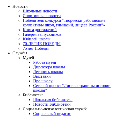
Новости
Школьные новости
Спортивные новости
Победитель конкурса “Творчески работающие
коллективы школ, гимназий, лицеев России”»
Книга достижений
Галерея выпускников
Юбилей школы
70-ЛЕТИЕ ПОБЕДЫ
75 лет Победы
Службы
Музей
Работа музея
Директора школы
Летопись школы
Выставки
Про школу
Сетевой проект “Листая страницы истории
школы”
Библиотека
Школьная библиотека
Новости Библиотеки
Социально-психологическая служба
Социальный педагог