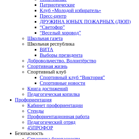
Патриотические
Клуб «Молодой избиратель»
Пресс-центр
ДРУЖИНА ЮНЫХ ПОЖАРНЫХ (ДЮП)
“Светофор”
“Веселый хоровод”
Школьная газета
Школьная республика
ВИТА
Выборы президента
Добровольчество. Волонтёрство
Спортивная жизнь
Спортивный клуб
Спортивный клуб “Виктория”
Спортивные новости
Книга достижений
Педагогическая копилка
Профориентация
Кабинет профориентации
Стенды
Профориентационная работа
Педагогический отряд
45ПРОФОР
Безопасность
Страничка безопасности