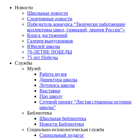
Новости
Школьные новости
Спортивные новости
Победитель конкурса “Творчески работающие
коллективы школ, гимназий, лицеев России”»
Книга достижений
Галерея выпускников
Юбилей школы
70-ЛЕТИЕ ПОБЕДЫ
75 лет Победы
Службы
Музей
Работа музея
Директора школы
Летопись школы
Выставки
Про школу
Сетевой проект “Листая страницы истории
школы”
Библиотека
Школьная библиотека
Новости Библиотеки
Социально-психологическая служба
Социальный педагог