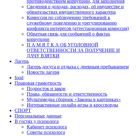
противодействием коррупции, для заполнения
Сведения о доходах, расходах, об имуществе и
обязательствах имущественного характера
Комиссия по соблюдению требований к
служебному поведению и урегулированию
конфликта интересов (аттестационная комиссия)
Обратная связь для сообщений о фактах
коррупции
П А М Я Т К А ОБ УГОЛОВНОЙ
ОТВЕТСТВЕННОСТИ ЗА ПОЛУЧЕНИЕ И
ДАЧУ ВЗЯТКИ
Лагерь
Лагерь досуга и отдыха с дневным пребыванием
Новости лагеря
food
Правовая грамотность
Подросток и закон
Права, обязанности и ответственность
Мультимедиа сборник «Законы в картинках»
Интерактивные онлайн-игры и кроссворды
СПОРТ
Персональные данные
В гостях у психолога
Кабинет психолога
Советы психолога