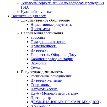
Телефоны горячей линии по вопросам проведения
ГИА
Куда пойти учиться
Воспитание для всех
Документальное обеспечение
Нормативные документы
Программы
Направления воспитания
Здоровье
Гражданин и патриот
Нравственность
Интеллект
Творчество. Общение. Досуг
Кабинет профориентации
Экология
Семья
Внеурочная деятельность
Расписание объединений
Интеллектуальные
Спортивные
Патриотические
Клуб «Молодой избиратель»
Пресс-центр
ДРУЖИНА ЮНЫХ ПОЖАРНЫХ (ДЮП)
“Светофор”