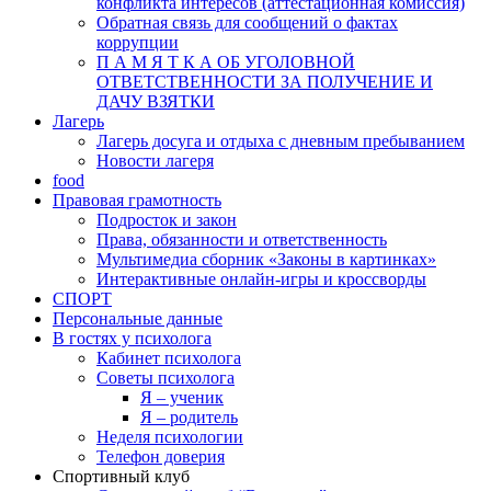
конфликта интересов (аттестационная комиссия)
Обратная связь для сообщений о фактах
коррупции
П А М Я Т К А ОБ УГОЛОВНОЙ
ОТВЕТСТВЕННОСТИ ЗА ПОЛУЧЕНИЕ И
ДАЧУ ВЗЯТКИ
Лагерь
Лагерь досуга и отдыха с дневным пребыванием
Новости лагеря
food
Правовая грамотность
Подросток и закон
Права, обязанности и ответственность
Мультимедиа сборник «Законы в картинках»
Интерактивные онлайн-игры и кроссворды
СПОРТ
Персональные данные
В гостях у психолога
Кабинет психолога
Советы психолога
Я – ученик
Я – родитель
Неделя психологии
Телефон доверия
Спортивный клуб