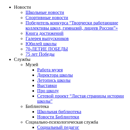
Новости
Школьные новости
Спортивные новости
Победитель конкурса “Творчески работающие
коллективы школ, гимназий, лицеев России”»
Книга достижений
Галерея выпускников
Юбилей школы
70-ЛЕТИЕ ПОБЕДЫ
75 лет Победы
Службы
Музей
Работа музея
Директора школы
Летопись школы
Выставки
Про школу
Сетевой проект “Листая страницы истории
школы”
Библиотека
Школьная библиотека
Новости Библиотеки
Социально-психологическая служба
Социальный педагог