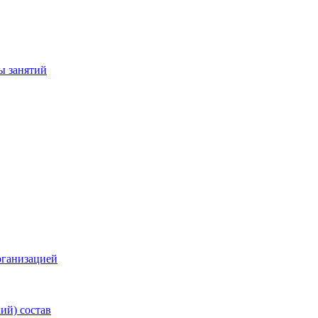
ы занятий
рганизацией
ий) состав