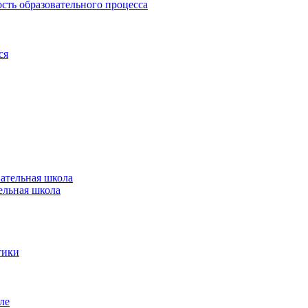
сть образовательного процесса
ся
ательная школа
ельная школа
тики
ле