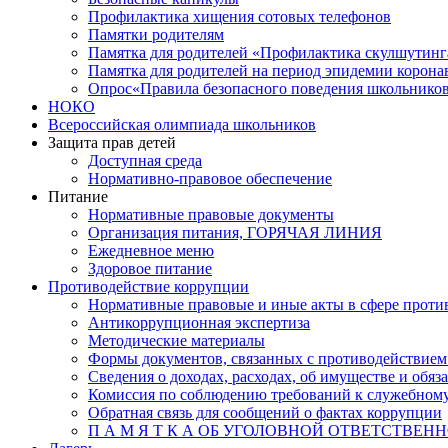
Профилактика хищения сотовых телефонов
Памятки родителям
Памятка для родителей «Профилактика скулшутинг
Памятка для родителей на период эпидемии корон
Опрос«Правила безопасного поведения школьников
НОКО
Всероссийская олимпиада школьников
Защита прав детей
Доступная среда
Нормативно-правовое обеспечение
Питание
Нормативные правовые документы
Организация питания, ГОРЯЧАЯ ЛИНИЯ
Ежедневное меню
Здоровое питание
Противодействие коррупции
Нормативные правовые и иные акты в сфере проти
Антикоррупционная экспертиза
Методические материалы
Формы документов, связанных с противодействием
Сведения о доходах, расходах, об имуществе и обяз
Комиссия по соблюдению требований к служебному
Обратная связь для сообщений о фактах коррупции
П А М Я Т К А ОБ УГОЛОВНОЙ ОТВЕТСТВЕН