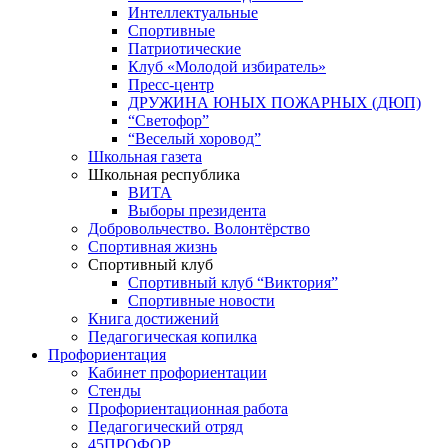
Интеллектуальные
Спортивные
Патриотические
Клуб «Молодой избиратель»
Пресс-центр
ДРУЖИНА ЮНЫХ ПОЖАРНЫХ (ДЮП)
“Светофор”
“Веселый хоровод”
Школьная газета
Школьная республика
ВИТА
Выборы президента
Добровольчество. Волонтёрство
Спортивная жизнь
Спортивный клуб
Спортивный клуб “Виктория”
Спортивные новости
Книга достижений
Педагогическая копилка
Профориентация
Кабинет профориентации
Стенды
Профориентационная работа
Педагогический отряд
45ПРОФОР