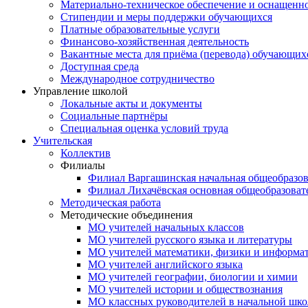
Материально-техническое обеспечение и оснащенно
Стипендии и меры поддержки обучающихся
Платные образовательные услуги
Финансово-хозяйственная деятельность
Вакантные места для приёма (перевода) обучающих
Доступная среда
Международное сотрудничество
Управление школой
Локальные акты и документы
Социальные партнёры
Специальная оценка условий труда
Учительская
Коллектив
Филиалы
Филиал Варгашинская начальная общеобразов
Филиал Лихачёвская основная общеобразоват
Методическая работа
Методические объединения
МО учителей начальных классов
МО учителей русского языка и литературы
МО учителей математики, физики и информа
МО учителей английского языка
МО учителей географии, биологии и химии
МО учителей истории и обществознания
МО классных руководителей в начальной шко