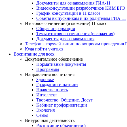
Документы для ознакомления ГИА-11
Видеоконсультации разработчиков КИМ ЕГЭ
График консультаций в 11 классе
Советы выпускникам и их родителям ГИА-11
Итоговое сочинение (изложение) 11 класс
Общая информация
Темы итогового сочинения (изложения)
Документы для ознакомления
Телефоны горячей линии по вопросам проведения
Куда пойти учиться
Воспитание для всех
Документальное обеспечение
Нормативные документы
Программы
Направления воспитания
Здоровье
Гражданин и патриот
Нравственность
Интеллект
Творчество. Общение. Досуг
Кабинет профориентации
Экология
Семья
Внеурочная деятельность
Расписание объединений