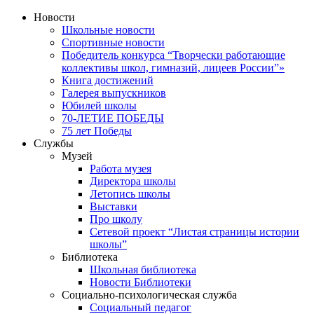
Новости
Школьные новости
Спортивные новости
Победитель конкурса “Творчески работающие
коллективы школ, гимназий, лицеев России”»
Книга достижений
Галерея выпускников
Юбилей школы
70-ЛЕТИЕ ПОБЕДЫ
75 лет Победы
Службы
Музей
Работа музея
Директора школы
Летопись школы
Выставки
Про школу
Сетевой проект “Листая страницы истории
школы”
Библиотека
Школьная библиотека
Новости Библиотеки
Социально-психологическая служба
Социальный педагог