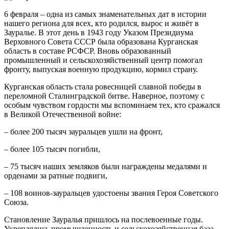
6 февраля – одна из самых знаменательных дат в истории
нашего региона для всех, кто родился, вырос и живёт в
Зауралье. В этот день в 1943 году Указом Президиума
Верховного Совета СССР была образована Курганская
область в составе РСФСР. Вновь образованный
промышленный и сельскохозяйственный центр помогал
фронту, выпуская военную продукцию, кормил страну.
Курганская область стала ровесницей славной победы в
переломной Сталинградской битве. Наверное, поэтому с
особым чувством гордости мы вспоминаем тех, кто сражался
в Великой Отечественной войне:
– более 200 тысяч зауральцев ушли на фронт,
– более 105 тысяч погибли,
– 75 тысяч наших земляков были награждены медалями и
орденами за ратные подвиги,
– 108 воинов-зауральцев удостоены звания Героя Советского
Союза.
Становление Зауралья пришлось на послевоенные годы.
Укреплялись промышленность и сельскохозяйственная база.