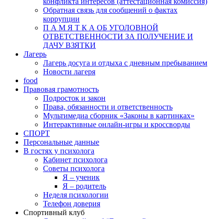
конфликта интересов (аттестационная комиссия)
Обратная связь для сообщений о фактах
коррупции
П А М Я Т К А ОБ УГОЛОВНОЙ
ОТВЕТСТВЕННОСТИ ЗА ПОЛУЧЕНИЕ И
ДАЧУ ВЗЯТКИ
Лагерь
Лагерь досуга и отдыха с дневным пребыванием
Новости лагеря
food
Правовая грамотность
Подросток и закон
Права, обязанности и ответственность
Мультимедиа сборник «Законы в картинках»
Интерактивные онлайн-игры и кроссворды
СПОРТ
Персональные данные
В гостях у психолога
Кабинет психолога
Советы психолога
Я – ученик
Я – родитель
Неделя психологии
Телефон доверия
Спортивный клуб