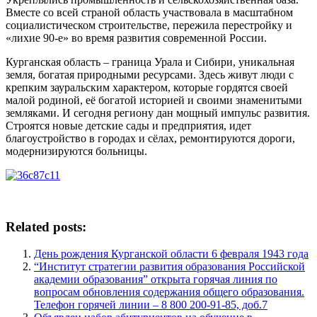
Вместе со всей страной область участвовала в масштабном
социалистическом строительстве, пережила перестройку и
«лихие 90-е» во время развития современной России.
Курганская область – граница Урала и Сибири, уникальная
земля, богатая природными ресурсами. Здесь живут люди с
крепким зауральским характером, которые гордятся своей
малой родиной, её богатой историей и своими знаменитыми
земляками. И сегодня региону дан мощный импульс развития.
Строятся новые детские сады и предприятия, идет
благоустройство в городах и сёлах, ремонтируются дороги,
модернизируются больницы.
Related posts:
День рождения Курганской области 6 февраля 1943 года
“Институт стратегии развития образования Российской
академии образования” открыта горячая линия по
вопросам обновления содержания общего образования.
Телефон горячей линии – 8 800 200-91-85, доб.7