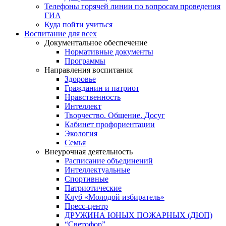
Телефоны горячей линии по вопросам проведения
ГИА
Куда пойти учиться
Воспитание для всех
Документальное обеспечение
Нормативные документы
Программы
Направления воспитания
Здоровье
Гражданин и патриот
Нравственность
Интеллект
Творчество. Общение. Досуг
Кабинет профориентации
Экология
Семья
Внеурочная деятельность
Расписание объединений
Интеллектуальные
Спортивные
Патриотические
Клуб «Молодой избиратель»
Пресс-центр
ДРУЖИНА ЮНЫХ ПОЖАРНЫХ (ДЮП)
“Светофор”