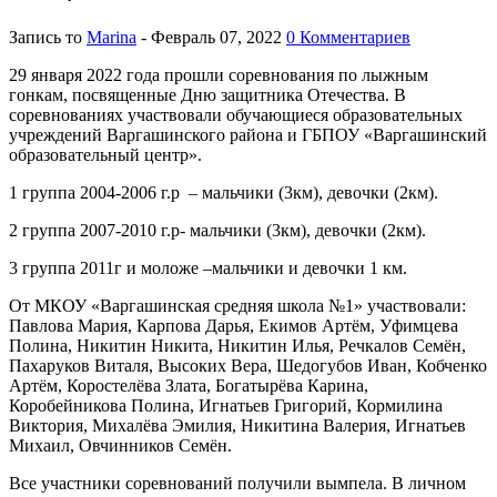
Запись то
Marina
- Февраль 07, 2022
0 Комментариев
29 января 2022 года прошли соревнования по лыжным
гонкам, посвященные Дню защитника Отечества. В
соревнованиях участвовали обучающиеся образовательных
учреждений Варгашинского района и ГБПОУ «Варгашинский
образовательный центр».
1 группа 2004-2006 г.р – мальчики (3км), девочки (2км).
2 группа 2007-2010 г.р- мальчики (3км), девочки (2км).
3 группа 2011г и моложе –мальчики и девочки 1 км.
От МКОУ «Варгашинская средняя школа №1» участвовали:
Павлова Мария, Карпова Дарья, Екимов Артём, Уфимцева
Полина, Никитин Никита, Никитин Илья, Речкалов Семён,
Пахаруков Виталя, Высоких Вера, Шедогубов Иван, Кобченко
Артём, Коростелёва Злата, Богатырёва Карина,
Коробейникова Полина, Игнатьев Григорий, Кормилина
Виктория, Михалёва Эмилия, Никитина Валерия, Игнатьев
Михаил, Овчинников Семён.
Все участники соревнований получили вымпела. В личном