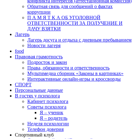
конфликта интересов (аттестационная комиссия)
Обратная связь для сообщений о фактах
коррупции
П А М Я Т К А ОБ УГОЛОВНОЙ
ОТВЕТСТВЕННОСТИ ЗА ПОЛУЧЕНИЕ И
ДАЧУ ВЗЯТКИ
Лагерь
Лагерь досуга и отдыха с дневным пребыванием
Новости лагеря
food
Правовая грамотность
Подросток и закон
Права, обязанности и ответственность
Мультимедиа сборник «Законы в картинках»
Интерактивные онлайн-игры и кроссворды
СПОРТ
Персональные данные
В гостях у психолога
Кабинет психолога
Советы психолога
Я – ученик
Я – родитель
Неделя психологии
Телефон доверия
Спортивный клуб