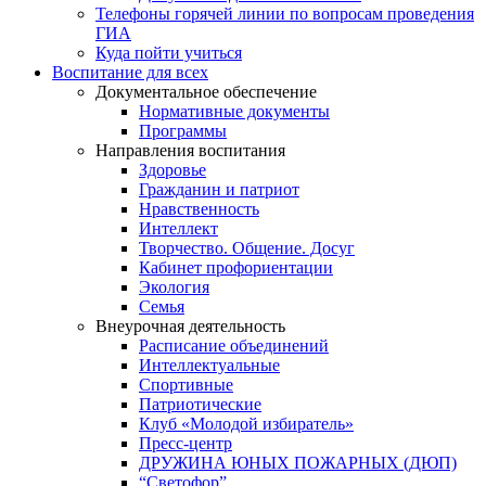
Телефоны горячей линии по вопросам проведения
ГИА
Куда пойти учиться
Воспитание для всех
Документальное обеспечение
Нормативные документы
Программы
Направления воспитания
Здоровье
Гражданин и патриот
Нравственность
Интеллект
Творчество. Общение. Досуг
Кабинет профориентации
Экология
Семья
Внеурочная деятельность
Расписание объединений
Интеллектуальные
Спортивные
Патриотические
Клуб «Молодой избиратель»
Пресс-центр
ДРУЖИНА ЮНЫХ ПОЖАРНЫХ (ДЮП)
“Светофор”