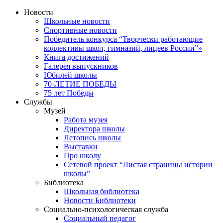
Новости
Школьные новости
Спортивные новости
Победитель конкурса “Творчески работающие
коллективы школ, гимназий, лицеев России”»
Книга достижений
Галерея выпускников
Юбилей школы
70-ЛЕТИЕ ПОБЕДЫ
75 лет Победы
Службы
Музей
Работа музея
Директора школы
Летопись школы
Выставки
Про школу
Сетевой проект “Листая страницы истории
школы”
Библиотека
Школьная библиотека
Новости Библиотеки
Социально-психологическая служба
Социальный педагог