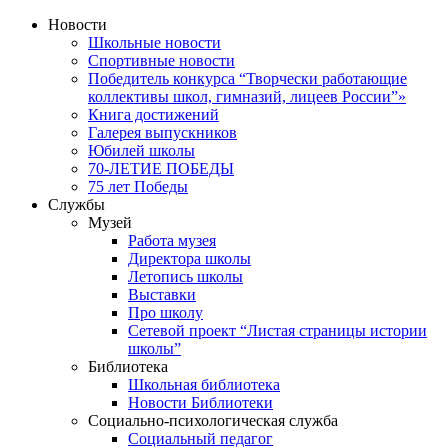
Новости
Школьные новости
Спортивные новости
Победитель конкурса “Творчески работающие
коллективы школ, гимназий, лицеев России”»
Книга достижений
Галерея выпускников
Юбилей школы
70-ЛЕТИЕ ПОБЕДЫ
75 лет Победы
Службы
Музей
Работа музея
Директора школы
Летопись школы
Выставки
Про школу
Сетевой проект “Листая страницы истории
школы”
Библиотека
Школьная библиотека
Новости Библиотеки
Социально-психологическая служба
Социальный педагог