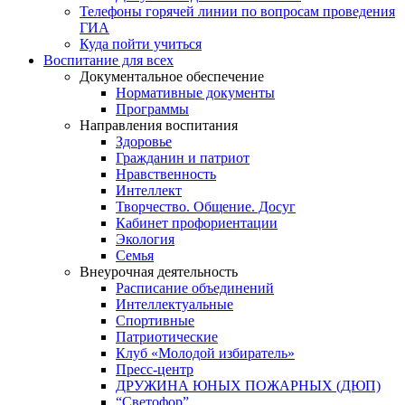
Телефоны горячей линии по вопросам проведения
ГИА
Куда пойти учиться
Воспитание для всех
Документальное обеспечение
Нормативные документы
Программы
Направления воспитания
Здоровье
Гражданин и патриот
Нравственность
Интеллект
Творчество. Общение. Досуг
Кабинет профориентации
Экология
Семья
Внеурочная деятельность
Расписание объединений
Интеллектуальные
Спортивные
Патриотические
Клуб «Молодой избиратель»
Пресс-центр
ДРУЖИНА ЮНЫХ ПОЖАРНЫХ (ДЮП)
“Светофор”