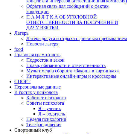
конфликта интересов (аттестационная комиссия)
Обратная связь для сообщений о фактах
коррупции
П А М Я Т К А ОБ УГОЛОВНОЙ
ОТВЕТСТВЕННОСТИ ЗА ПОЛУЧЕНИЕ И
ДАЧУ ВЗЯТКИ
Лагерь
Лагерь досуга и отдыха с дневным пребыванием
Новости лагеря
food
Правовая грамотность
Подросток и закон
Права, обязанности и ответственность
Мультимедиа сборник «Законы в картинках»
Интерактивные онлайн-игры и кроссворды
СПОРТ
Персональные данные
В гостях у психолога
Кабинет психолога
Советы психолога
Я – ученик
Я – родитель
Неделя психологии
Телефон доверия
Спортивный клуб