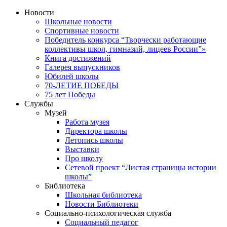
Новости
Школьные новости
Спортивные новости
Победитель конкурса “Творчески работающие
коллективы школ, гимназий, лицеев России”»
Книга достижений
Галерея выпускников
Юбилей школы
70-ЛЕТИЕ ПОБЕДЫ
75 лет Победы
Службы
Музей
Работа музея
Директора школы
Летопись школы
Выставки
Про школу
Сетевой проект “Листая страницы истории
школы”
Библиотека
Школьная библиотека
Новости Библиотеки
Социально-психологическая служба
Социальный педагог