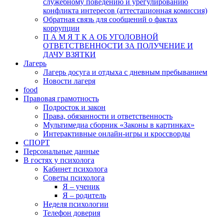
служебному поведению и урегулированию
конфликта интересов (аттестационная комиссия)
Обратная связь для сообщений о фактах
коррупции
П А М Я Т К А ОБ УГОЛОВНОЙ
ОТВЕТСТВЕННОСТИ ЗА ПОЛУЧЕНИЕ И
ДАЧУ ВЗЯТКИ
Лагерь
Лагерь досуга и отдыха с дневным пребыванием
Новости лагеря
food
Правовая грамотность
Подросток и закон
Права, обязанности и ответственность
Мультимедиа сборник «Законы в картинках»
Интерактивные онлайн-игры и кроссворды
СПОРТ
Персональные данные
В гостях у психолога
Кабинет психолога
Советы психолога
Я – ученик
Я – родитель
Неделя психологии
Телефон доверия